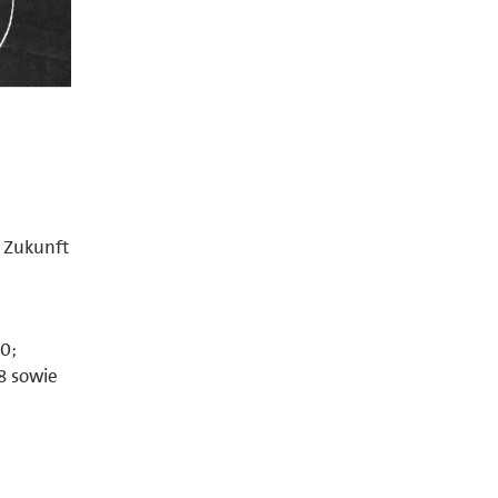
e Zukunft
10;
 8 sowie